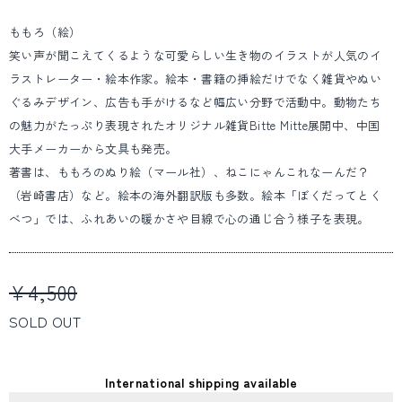
ももろ（絵）
笑い声が聞こえてくるような可愛らしい生き物のイラストが人気のイ
ラストレーター・絵本作家。絵本・書籍の挿絵だけでなく雑貨やぬい
ぐるみデザイン、広告も手がけるなど幅広い分野で活動中。動物たち
の魅力がたっぷり表現されたオリジナル雑貨Bitte Mitte展開中、中国
大手メーカーから文具も発売。
著書は、ももろのぬり絵（マール社）、ねこにゃんこれなーんだ？
（岩崎書店）など。絵本の海外翻訳版も多数。絵本「ぼくだってとく
べつ」では、ふれあいの暖かさや目線で心の通じ合う様子を表現。
¥4,500
SOLD OUT
International shipping available