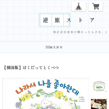
逆
旅
ス
ト
ア
株式会社逆旅が関わったものを、全て
MENU
【韓国版】ぼくだってとくべつ