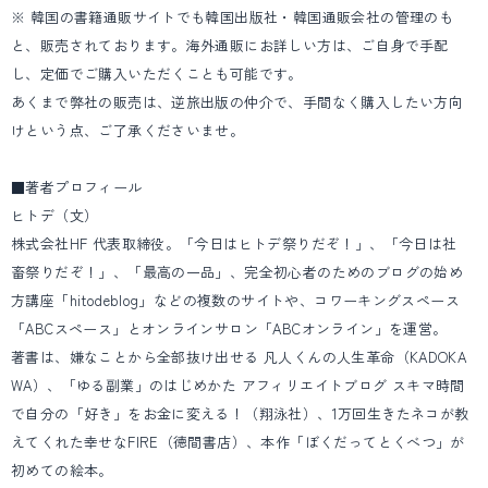
※ 韓国の書籍通販サイトでも韓国出版社・韓国通販会社の管理のも
と、販売されております。海外通販にお詳しい方は、ご自身で手配
し、定価でご購入いただくことも可能です。
あくまで弊社の販売は、逆旅出版の仲介で、手間なく購入したい方向
けという点、ご了承くださいませ。
■著者プロフィール
ヒトデ（文）
株式会社HF 代表取締役。「今日はヒトデ祭りだぞ！」、「今日は社
畜祭りだぞ！」、「最高の一品」、完全初心者のためのブログの始め
方講座「hitodeblog」などの複数のサイトや、コワーキングスペース
「ABCスペース」とオンラインサロン「ABCオンライン」を運営。
著書は、嫌なことから全部抜け出せる 凡人くんの人生革命（KADOKA
WA）、「ゆる副業」のはじめかた アフィリエイトブログ スキマ時間
で自分の「好き」をお金に変える！（翔泳社）、1万回生きたネコが教
えてくれた幸せなFIRE（徳間書店）、本作「ぼくだってとくべつ」が
初めての絵本。